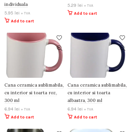
individuala
5.29
lei
+ TVA
5.95
lei
+ TVA
Add to cart
Add to cart
Cana ceramica sublimabila,
Cana ceramica sublimabila,
cu interior si toarta roz,
cu interior si toarta
300 ml
albastra, 300 ml
6.94
lei
6.94
lei
+ TVA
+ TVA
Add to cart
Add to cart