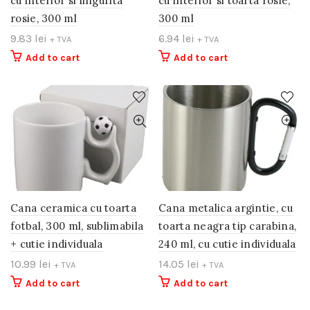
cu interior si lingurita
cu interior si toarta rosie,
rosie, 300 ml
300 ml
9.83
lei
6.94
lei
+ TVA
+ TVA
Add to cart
Add to cart
Cana ceramica cu toarta
Cana metalica argintie, cu
fotbal, 300 ml, sublimabila
toarta neagra tip carabina,
+ cutie individuala
240 ml, cu cutie individuala
10.99
lei
14.05
lei
+ TVA
+ TVA
Add to cart
Add to cart