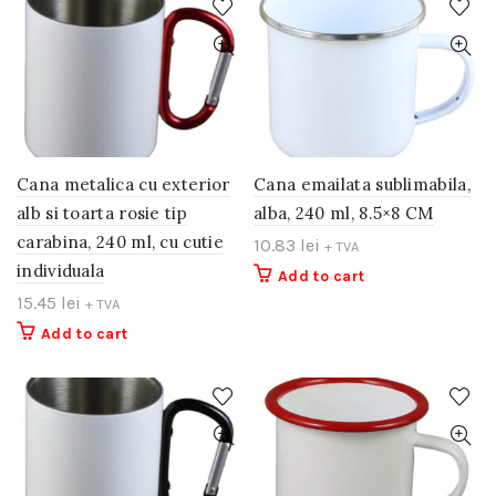
Cana metalica cu exterior
Cana emailata sublimabila,
alb si toarta rosie tip
alba, 240 ml, 8.5×8 CM
carabina, 240 ml, cu cutie
10.83
lei
+ TVA
individuala
Add to cart
15.45
lei
+ TVA
Add to cart