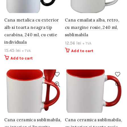
Cana metalica cu exterior
Cana emailata alba, retro,
alb si toarta neagra tip
cu margine rosie, 240 ml,
carabina, 240 ml, cu cutie
sublimabila
individuala
12.56
lei
+ TVA
15.45
lei
+ TVA
Add to cart
Add to cart
Cana ceramica sublimabila,
Cana ceramica sublimabila,