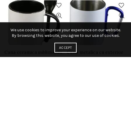
We use cookies to improve your experience on our website.
By browsing this website, you agree to our use of cookies.
ACCEPT
Cana ceramica sublimabila,
Cana metalica cu exterior
cu interior si lingurita
alb si toarta albastra tip
neagra, 300 ml
carabina, 240 ml, cu cutie
individuala
9.83
lei
+ TVA
15.45
lei
Add to cart
+ TVA
Add to cart