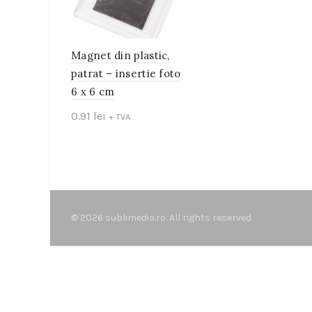
Magnet din plastic,
patrat – insertie foto
6 x 6 cm
0.91
lei
+ TVA
Add to cart
© 2026
sublimedia.ro
. All rights reserved