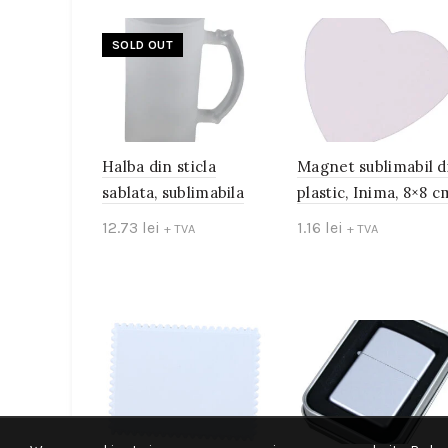
SOLD OUT
Halba din sticla
Magnet sublimabil d
sablata, sublimabila
plastic, Inima, 8×8 c
12.73
lei
1.16
lei
+ TVA
+ TVA
Read more
Add to cart