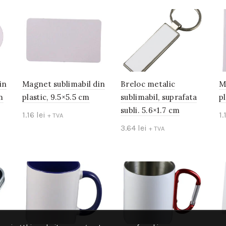
in
Magnet sublimabil din
Breloc metalic
M
m
plastic, 9.5×5.5 cm
sublimabil, suprafata
pl
subli. 5.6×1.7 cm
1.16
lei
1.
+ TVA
3.64
lei
+ TVA
Add to cart
Add to cart