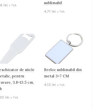
sublimabil
16
lei
+ TVA
4.71
lei
+ TVA
Add to cart
Add to cart
eschizator de sticle
Breloc sublimabil din
etalic, pentru
metal 3×7 CM
ravare, 3.8×13.5 cm,
4.13
lei
+ TVA
lb
Add to cart
.20
lei
+ TVA
Add to cart