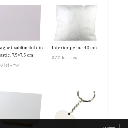
agnet sublimabil din
Interior perna 40 cm
astic, 7.5×7.5 cm
6.20
lei
+ TVA
16
lei
+ TVA
Add to cart
Add to cart