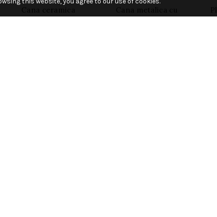
wsing this website, you agree to our use of cookies.
Cana ceramica
Cana metalica cu
P
5
sublimabila, cu
exterior alb si toarta
s
interior si toarta
rosie tip carabina, 240
d
albastra, 300 ml
ml, cu cutie
c
individuala
6.94
lei
1
+ TVA
15.45
lei
+ TVA
Add to cart
Add to cart
Breloc sublimabil cu
Magnet de frigider
S
m
desfacator de sticle,
sublimabil din
s
3×8 cm
ceramica, 8×6 cm
m