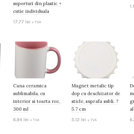
suporturi din plastic +
1.
Add to cart
cutie individuala
17.77
lei
+ TVA
Add to cart
Cana ceramica
Magnet metalic tip
D
sublimabila, cu
dop cu deschizator de
m
interior si toarta roz,
sticle, suprafa subli. ?
g
300 ml
5.7 cm
a
6.94
lei
5.12
lei
6
+ TVA
+ TVA
Add to cart
Add to cart