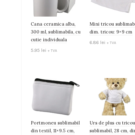
Cana ceramica alba,
Mini tricou sublimabi
300 ml, sublimabila, cu
dim. tricou: 9×9 cm
cutie individuala
6.86
lei
+ TVA
5.95
lei
+ TVA
Add to cart
Add to cart
Portmoneu sublimabil
Urs de plus cu trico
din textil, 11×9.5 cm,
sublimabil, 28 cm, di