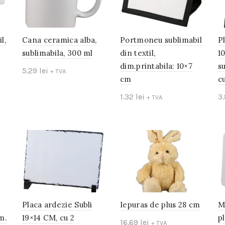
l,
Cana ceramica alba,
Portmoneu sublimabil
P
sublimabila, 300 ml
din textil,
1
dim.printabila: 10×7
s
5.29
lei
+ TVA
cm
c
Add to cart
1.32
lei
3
+ TVA
Read more
u
Placa ardezie Subli
Iepuras de plus 28 cm
M
m.
19×14 CM, cu 2
pl
16.69
lei
+ TVA