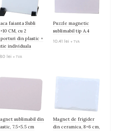
laca faianta Subli
Puzzle magnetic
0×10 CM, cu 2
sublimabil tip A.4
uporturi din plastic +
10.41
lei
+ TVA
utie individuala
Add to cart
.80
lei
+ TVA
Add to cart
agnet sublimabil din
Magnet de frigider
astic, 7.5×5.5 cm
din ceramica, 8×6 cm,