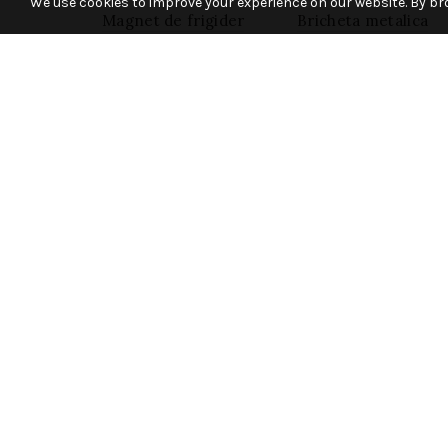
We use cookies to improve your experience on our website. By bro
Magnet de frigider
Bricheta metalica
din ceramica, 8×6 cm,
pentru gravare 4×5.
sublimabil. 38KM3
CM, Argintiu
4.71
lei
12.07
lei
+ TVA
+ TVA
Add to cart
Add to cart
Placheta sublimabila
Breloc din mdf,
din sticla, suprafata
sublimabila 4×2.5 c
subli. 11×16 cm
1.32
lei
+ TVA