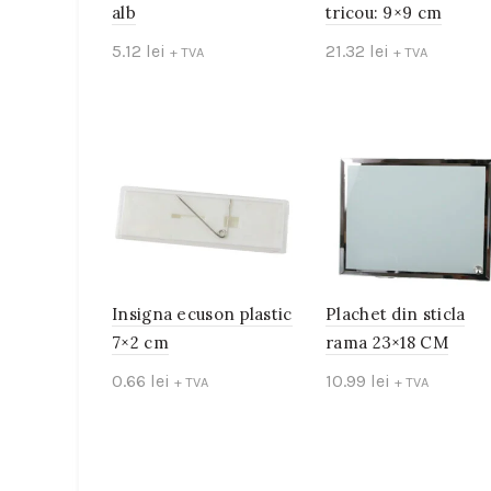
alb
tricou: 9×9 cm
5.12
lei
21.32
lei
+ TVA
+ TVA
Add to cart
Add to cart
Insigna ecuson plastic
Plachet din sticla
7×2 cm
rama 23×18 CM
0.66
lei
10.99
lei
+ TVA
+ TVA
Add to cart
Add to cart