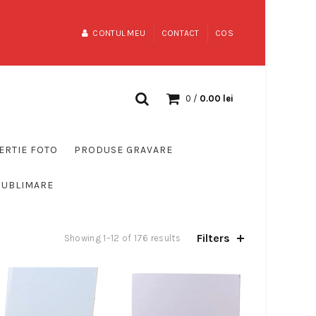
CONTUL MEU
CONTACT
COS
0
/
0.00
lei
ERTIE FOTO
PRODUSE GRAVARE
SUBLIMARE
Filters
Showing 1–12 of 176 results