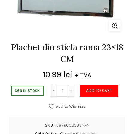
Plachet din sticla rama 23×18
CM
10.99
lei
+ TVA
Quantity
ADD TO CART
669 IN STOCK
Add to Wishlist
SKU:
9876000593474
Categories:
Obiecte decorative
,